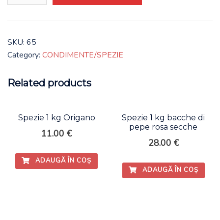
kg
Seme
di
SKU:
65
Sesamo
Category:
CONDIMENTE/SPEZIE
quantity
Related products
Spezie 1 kg Origano
Spezie 1 kg bacche di
pepe rosa secche
11.00
€
28.00
€
ADAUGĂ ÎN COȘ
ADAUGĂ ÎN COȘ