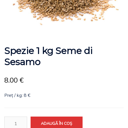
Spezie 1 kg Seme di
Sesamo
8.00
€
Preț / kg: 8 €
Spezie
ADAUGĂ ÎN COȘ
1