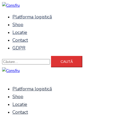
Sari
la
Platforma logistică
conținut
Shop
Locație
Contact
GDPR
Caută
după:
Platforma logistică
Shop
Locație
Contact