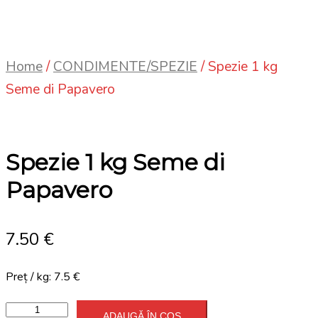
Home
/
CONDIMENTE/SPEZIE
/ Spezie 1 kg
Seme di Papavero
Spezie 1 kg Seme di
Papavero
7.50
€
Preț / kg: 7.5 €
Spezie
ADAUGĂ ÎN COȘ