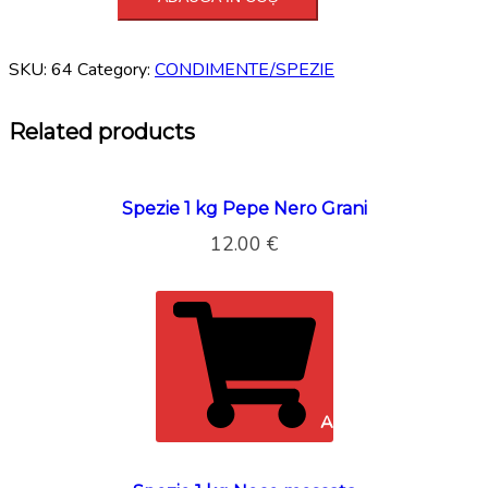
1
kg
SKU:
64
Category:
CONDIMENTE/SPEZIE
Seme
di
Papavero
Related products
quantity
Spezie 1 kg Pepe Nero Grani
12.00
€
ADAUGĂ ÎN COȘ