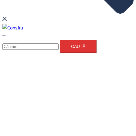
Caută
după: