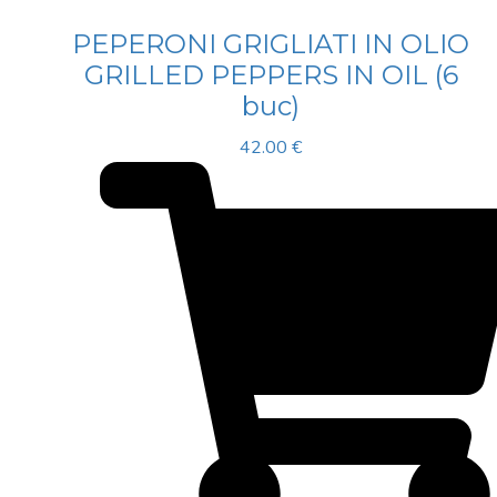
PEPERONI GRIGLIATI IN OLIO
GRILLED PEPPERS IN OIL (6
buc)
42.00
€