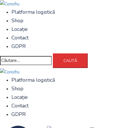
Sari
la
Platforma logistică
conținut
Shop
Locație
Contact
GDPR
Caută
după:
Platforma logistică
Shop
Locație
Contact
GDPR