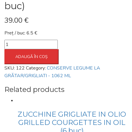
buc)
39.00
€
Preț / buc: 6.5 €
MELANZANE
GRIGLIATE
ADAUGĂ ÎN COȘ
IN
OLIO
SKU:
122
Category:
CONSERVE LEGUME LA
GRILLED
GRĂTAR/GRIGLIATI - 1062 ML
EGGPLANTS
Related products
IN
OIL
(6
buc)
ZUCCHINE GRIGLIATE IN OLIO
quantity
GRILLED COURGETTES IN OIL
(6 buc)