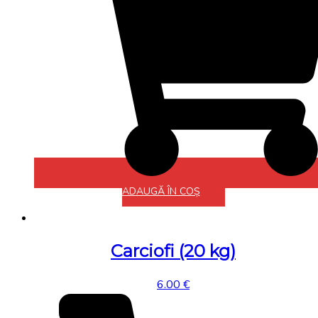
ADAUGĂ ÎN COȘ
Carciofi (20 kg)
6.00
€