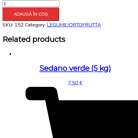
Limoni
con
ADAUGĂ ÎN COȘ
foglia
SKU:
152
Category:
LEGUME/ORTOFRUTTA
costiera
(5
Related products
kg)
quantity
Sedano verde (5 kg)
7.50
€