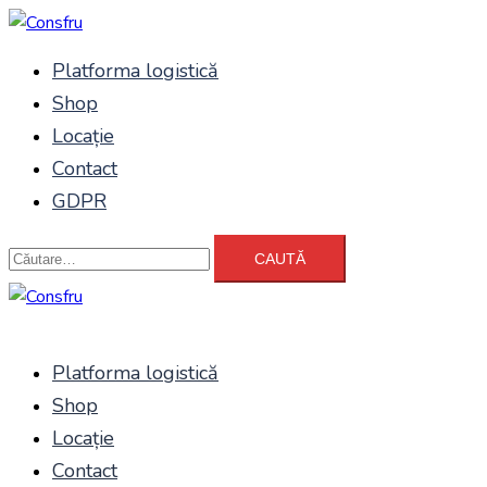
Sari
la
Platforma logistică
conținut
Shop
Locație
Contact
GDPR
Caută
după:
Platforma logistică
Shop
Locație
Contact