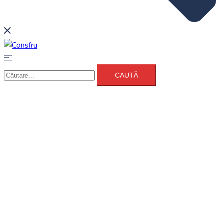
Caută
după: