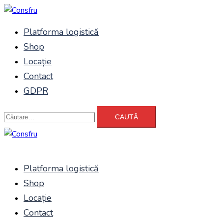
Sari
la
Platforma logistică
conținut
Shop
Locație
Contact
GDPR
Caută
după:
Platforma logistică
Shop
Locație
Contact