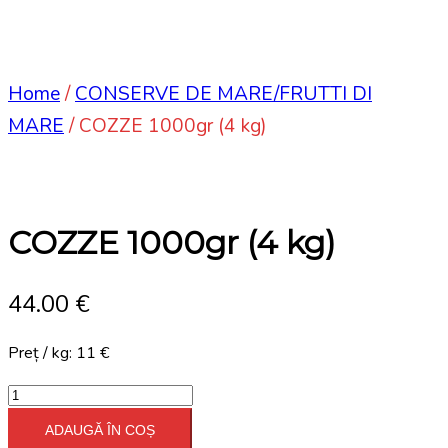
Home
/
CONSERVE DE MARE/FRUTTI DI
MARE
/ COZZE 1000gr (4 kg)
COZZE 1000gr (4 kg)
44.00
€
Preț / kg: 11 €
COZZE
1000gr
ADAUGĂ ÎN COȘ
(4