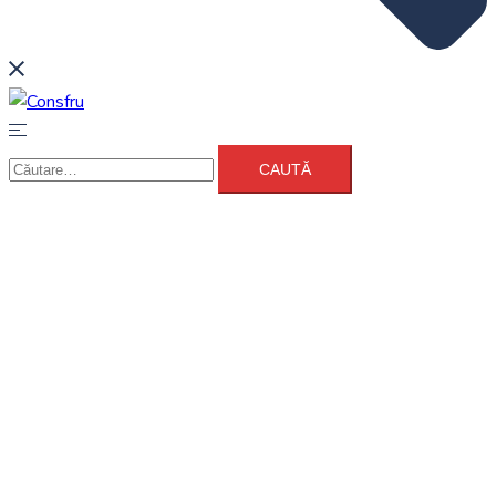
Caută
după: